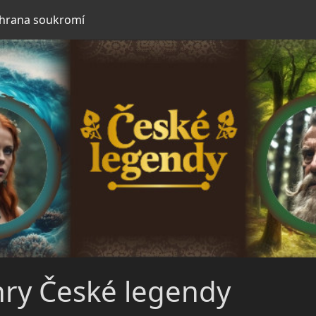
hrana soukromí
hry České legendy