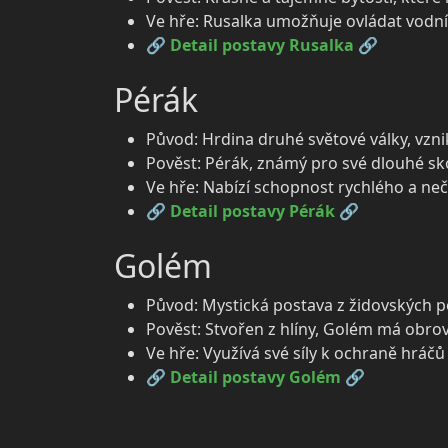
Ve hře: Rusalka umožňuje ovládat vodní
🔗
Detail postavy Rusalka
🔗
Pérák
Původ: Hrdina druhé světové války, vzni
Pověst: Pérák, známý pro své dlouhé sk
Ve hře: Nabízí schopnost rychlého a n
🔗
Detail postavy Pérák
🔗
Golém
Původ: Mystická postava z židovských p
Pověst: Stvořen z hlíny, Golém má obro
Ve hře: Využívá své síly k ochraně hráč
🔗
Detail postavy Golém
🔗