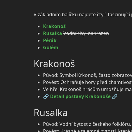
V základním balíčku najdete čtyři fascinující
Krakonoš
Rusalka
Vodník byl nahrazen
Pérák
Golém
Krakonoš
Původ: Symbol Krkonoš, často zobrazov
Pověst: Ochraňuje hory před chamtivost
Ve hře: Krakonoš hráčům umožňuje manip
🔗
Detail postavy Krakonoše
🔗
Rusalka
Původ: Vodní bytost z českého folklóru, 
Pověst: Krásné a tajemné bytosti, kter