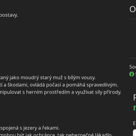
O
 postavy.
Soc
aný jako moudrý starý muž s bílým vousy.
í a škodami, ovládá počasí a pomáhá spravedlivým.
ulovat s herním prostředím a využívat síly přírody.
E
spojená s jezery a řekami.
é mohou být jak ochránce, tak nebezpečné lákadlo.