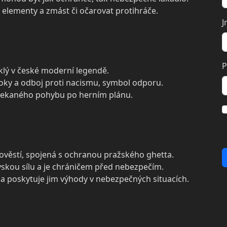
 elementy a zmást či očarovat protihráče.
J
P
klý v české moderní legendě.
oky a odboj proti nacismu, symbol odporu.
ečekaného pohybu po herním plánu.
ověstí, spojená s ochranou pražského ghetta.
vskou sílu a je chráničem před nebezpečím.
ů a poskytuje jim výhody v nebezpečných situacích.