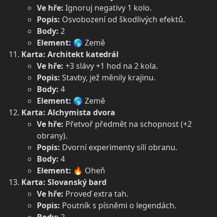
Ve hře:
Ignoruj negativy 1 kolo.
Popis:
Osvobození od škodlivých efektů.
Body:
2
Element:
🌎 Země
Karta: Architekt katedrál
Ve hře:
+3 slávy +1 hod na 2 kola.
Popis:
Stavby, jež měnily krajinu.
Body:
4
Element:
🌎 Země
Karta: Alchymista dvora
Ve hře:
Přetvoř předmět na schopnost (+2
obrany).
Popis:
Dvorní experimenty sílí obranu.
Body:
4
Element:
🔥 Oheň
Karta: Slovanský bard
Ve hře:
Proveď extra tah.
Popis:
Poutník s písněmi o legendách.