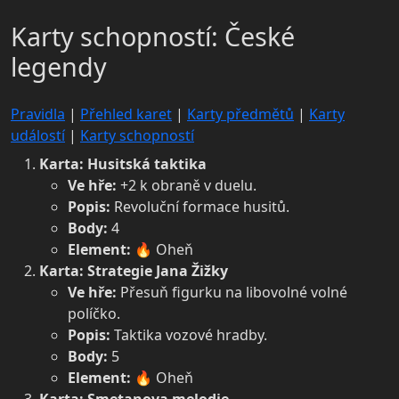
Karty schopností: České
legendy
Pravidla
|
Přehled karet
|
Karty předmětů
|
Karty
událostí
|
Karty schopností
Karta: Husitská taktika
Ve hře:
+2 k obraně v duelu.
Popis:
Revoluční formace husitů.
Body:
4
Element:
🔥 Oheň
Karta: Strategie Jana Žižky
Ve hře:
Přesuň figurku na libovolné volné
políčko.
Popis:
Taktika vozové hradby.
Body:
5
Element:
🔥 Oheň