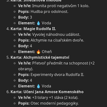
Karta: Smetanova melodie
Ve hře:
Imunita proti negativům 1 kolo.
Popis:
Hudba pro odolnost.
Body:
3
Element:
💧 Voda
Karta: Magie Rudolfa II.
Ve hře:
Vyvolej náhodnou událost.
Popis:
Alchymie na císařském dvoře.
Body:
4
Element:
🔥 Oheň
Karta: Alchymistické tajemství
Ve hře:
Přetvoř předmět na schopnost (+2
obrany).
Popis:
Experimenty dvora Rudolfa II.
Body:
4
Element:
💧 Voda
Karta: Učení Jana Amose Komenského
Ve hře:
+3 tolary +1 sláva (2 kola).
Popis:
Otec moderní pedagogiky.