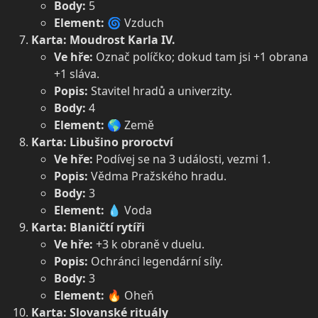
Body:
5
Element:
🌀 Vzduch
Karta: Moudrost Karla IV.
Ve hře:
Označ políčko; dokud tam jsi +1 obrana
+1 sláva.
Popis:
Stavitel hradů a univerzity.
Body:
4
Element:
🌎 Země
Karta: Libušino proroctví
Ve hře:
Podívej se na 3 události, vezmi 1.
Popis:
Vědma Pražského hradu.
Body:
3
Element:
💧 Voda
Karta: Blaničtí rytíři
Ve hře:
+3 k obraně v duelu.
Popis:
Ochránci legendární síly.
Body:
3
Element:
🔥 Oheň
Karta: Slovanské rituály